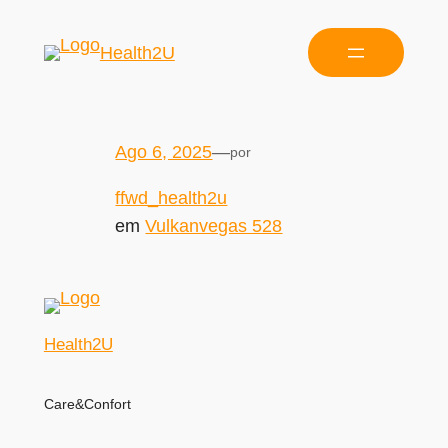
Health2U
Ago 6, 2025
—
por
ffwd_health2u
em
Vulkanvegas 528
Health2U
Care&Confort