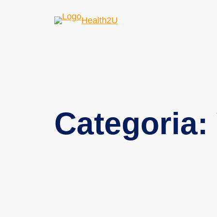
Health2U
Categoria: