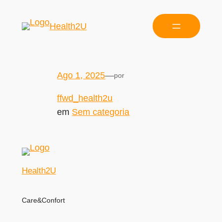
Health2U
Ago 1, 2025
—
por
ffwd_health2u
em
Sem categoria
Health2U
Care&Confort