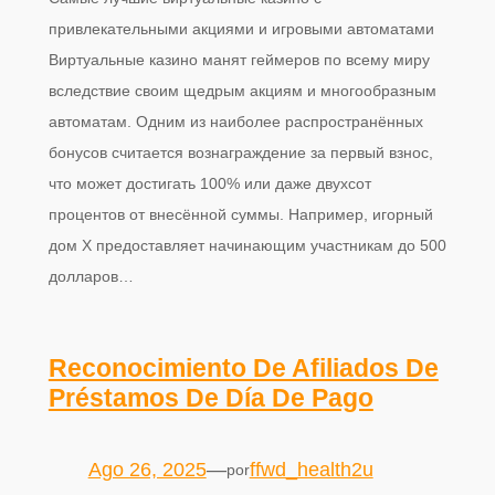
привлекательными акциями и игровыми автоматами
Виртуальные казино манят геймеров по всему миру
вследствие своим щедрым акциям и многообразным
автоматам. Одним из наиболее распространённых
бонусов считается вознаграждение за первый взнос,
что может достигать 100% или даже двухсот
процентов от внесённой суммы. Например, игорный
дом X предоставляет начинающим участникам до 500
долларов…
Reconocimiento De Afiliados De
Préstamos De Día De Pago
Ago 26, 2025
—
ffwd_health2u
por