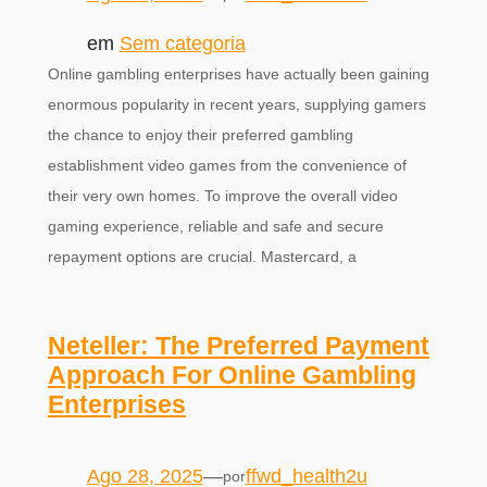
em
Sem categoria
Online gambling enterprises have actually been gaining
enormous popularity in recent years, supplying gamers
the chance to enjoy their preferred gambling
establishment video games from the convenience of
their very own homes. To improve the overall video
gaming experience, reliable and safe and secure
repayment options are crucial. Mastercard, a
Neteller: The Preferred Payment
Approach For Online Gambling
Enterprises
Ago 28, 2025
—
ffwd_health2u
por