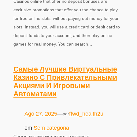
Casinos online that offer no deposit bonuses are
exclusive promotions that offer you the chance to play
for free online slots, without paying out money for your
slots. Instead, you will use a credit card or debit card to
deposit funds to your account, and then play online
games for real money. You can search…
Самые Лучшие Виртуальные
Казино С Привлекательными
Акциями И Игровыми
Автоматами
Ago 27, 2025
—
ffwd_health2u
por
em
Sem categoria
Самые лучшие виртуальные казино с