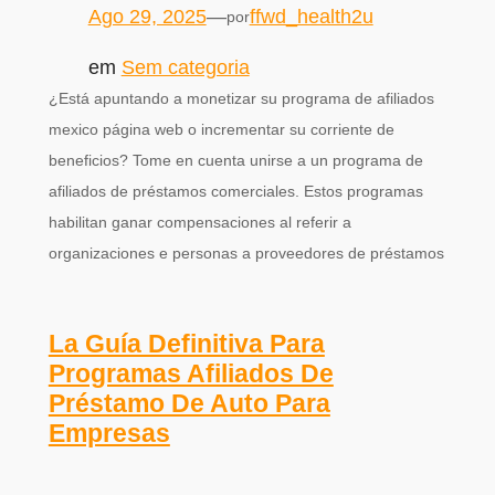
Ago 29, 2025
—
ffwd_health2u
por
em
Sem categoria
¿Está apuntando a monetizar su programa de afiliados
mexico página web o incrementar su corriente de
beneficios? Tome en cuenta unirse a un programa de
afiliados de préstamos comerciales. Estos programas
habilitan ganar compensaciones al referir a
organizaciones e personas a proveedores de préstamos
La Guía Definitiva Para
Programas Afiliados De
Préstamo De Auto Para
Empresas