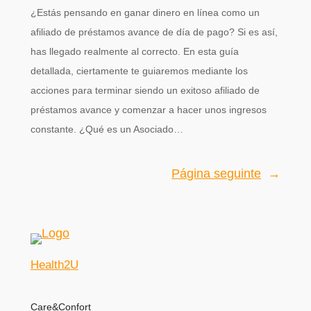
¿Estás pensando en ganar dinero en línea como un
afiliado de préstamos avance de día de pago? Si es así,
has llegado realmente al correcto. En esta guía
detallada, ciertamente te guiaremos mediante los
acciones para terminar siendo un exitoso afiliado de
préstamos avance y comenzar a hacer unos ingresos
constante. ¿Qué es un Asociado…
Página seguinte
→
Health2U
Care&Confort