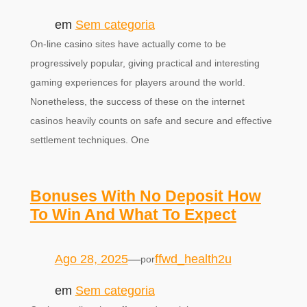
em
Sem categoria
On-line casino sites have actually come to be
progressively popular, giving practical and interesting
gaming experiences for players around the world.
Nonetheless, the success of these on the internet
casinos heavily counts on safe and secure and effective
settlement techniques. One
Bonuses With No Deposit How
To Win And What To Expect
Ago 28, 2025
—
ffwd_health2u
por
em
Sem categoria