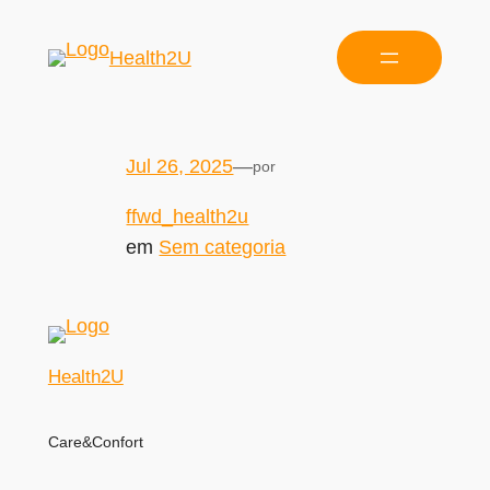
Health2U
Jul 26, 2025
—
por
ffwd_health2u
em
Sem categoria
Health2U
Care&Confort