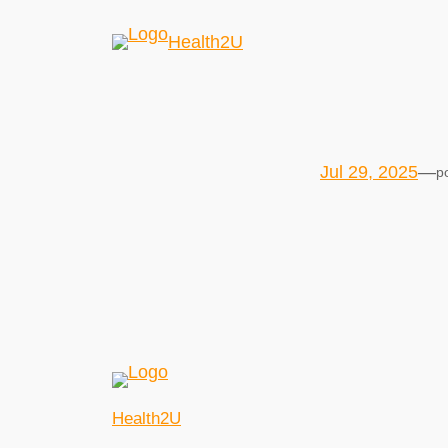
Health2U
Jul 29, 2025
—
p
Health2U