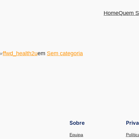
Home
Quem S
ffwd_health2u
em
Sem categoria
or
Sobre
Priv
Equipa
Políti