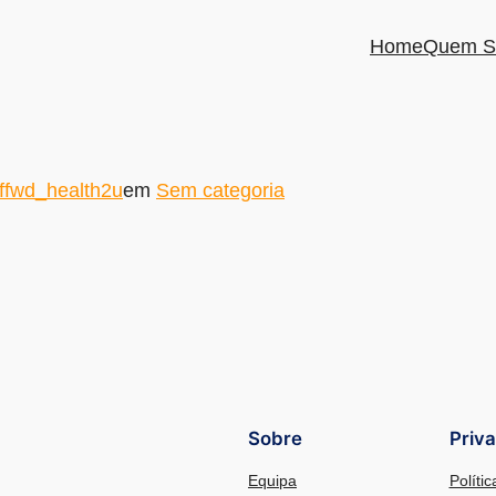
Home
Quem S
ffwd_health2u
em
Sem categoria
Sobre
Priv
Equipa
Políti