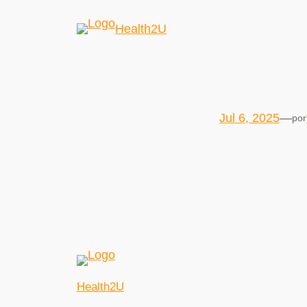
Health2U
Jul 6, 2025
—
por
Health2U