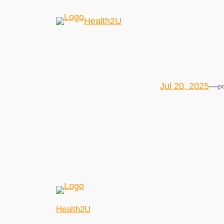
Health2U
Jul 20, 2025
—
p
Health2U