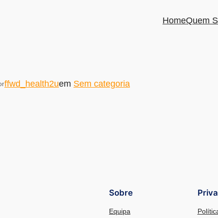
Home
Quem S
ffwd_health2u
em
Sem categoria
or
Sobre
Priv
Equipa
Políti