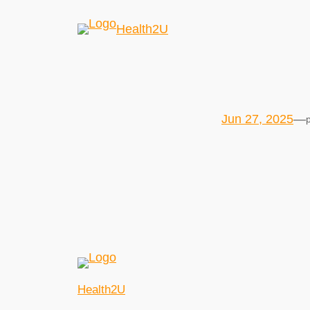
Health2U
Jun 27, 2025
—
Health2U