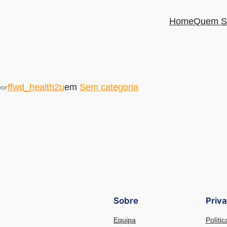
Home
Quem S
ffwd_health2u
em
Sem categoria
por
Sobre
Priv
Equipa
Políti