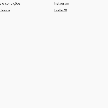
 e condições
Instagram
te-nos
Twitter/X