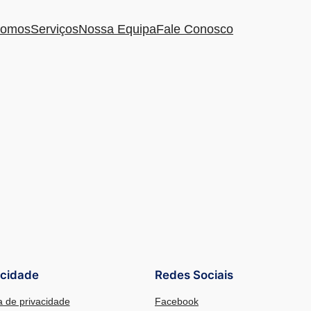
omos
Serviços
Nossa Equipa
Fale Conosco
acidade
Redes Sociais
ca de privacidade
Facebook