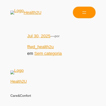
Health2U
Jul 30, 2025
—
por
ffwd_health2u
em
Sem categoria
Health2U
Care&Confort