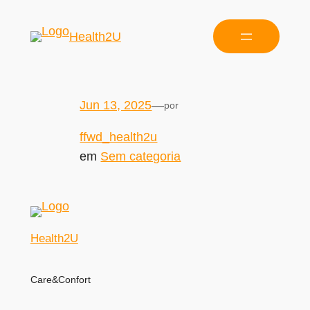
Health2U
Jun 13, 2025
—
por
ffwd_health2u
em
Sem categoria
Health2U
Care&Confort