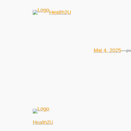
Health2U
Mai 4, 2025
—
po
Health2U