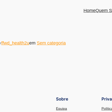
Home
Quem S
ffwd_health2u
em
Sem categoria
r
Sobre
Priv
Equipa
Políti