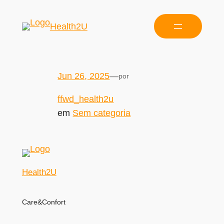
Health2U
Jun 26, 2025
—
por
ffwd_health2u
em
Sem categoria
Health2U
Care&Confort