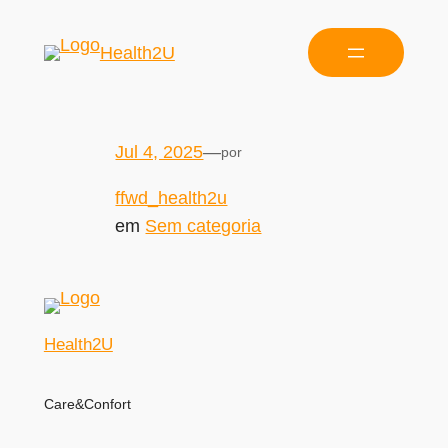
Health2U
Jul 4, 2025
—
por
ffwd_health2u
em
Sem categoria
Health2U
Care&Confort