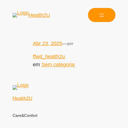
Health2U
Abr 23, 2025
—
por
ffwd_health2u
em
Sem categoria
Health2U
Care&Confort