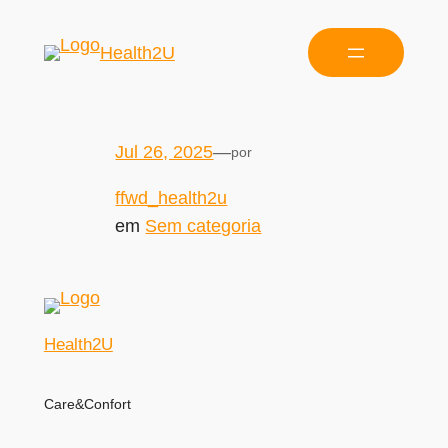
Health2U
Jul 26, 2025
—
por
ffwd_health2u
em
Sem categoria
Health2U
Care&Confort