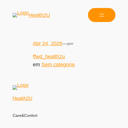
Health2U
Abr 24, 2025
—
por
ffwd_health2u
em
Sem categoria
Health2U
Care&Confort