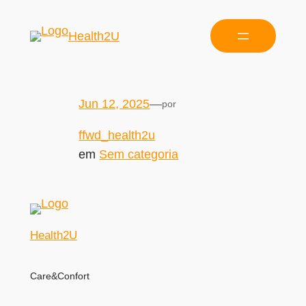
Health2U
Jun 12, 2025
—
por
ffwd_health2u
em
Sem categoria
Health2U
Care&Confort