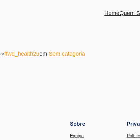
Home
Quem S
ffwd_health2u
em
Sem categoria
or
Sobre
Priv
Equipa
Políti