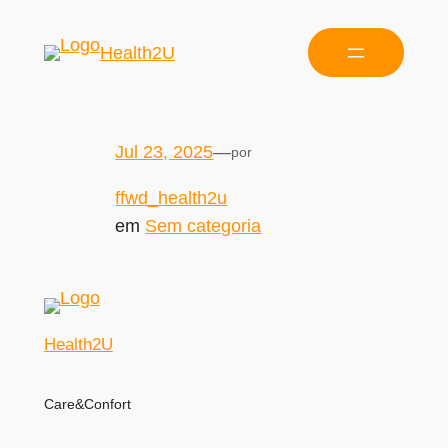
Health2U
Jul 23, 2025
—
por
ffwd_health2u
em
Sem categoria
Health2U
Care&Confort