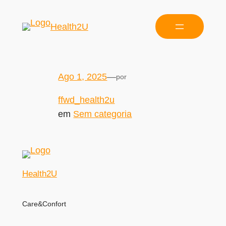
Health2U
Ago 1, 2025
—
por
ffwd_health2u
em
Sem categoria
Health2U
Care&Confort