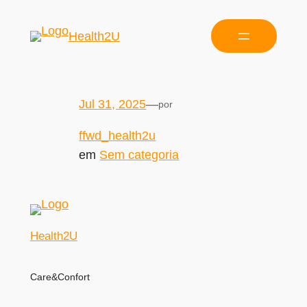
Health2U
Jul 31, 2025
—
por
ffwd_health2u
em
Sem categoria
Health2U
Care&Confort