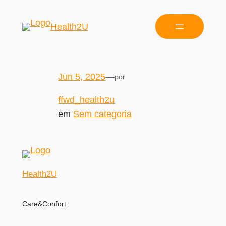
Health2U
Jun 5, 2025
—
por
ffwd_health2u
em
Sem categoria
Health2U
Care&Confort