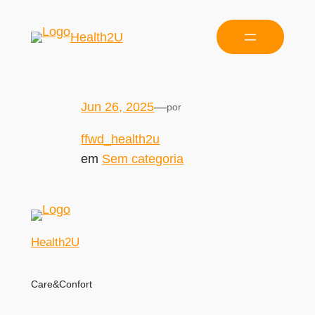
Health2U
Jun 26, 2025
—
por
ffwd_health2u
em
Sem categoria
Health2U
Care&Confort