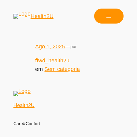
Health2U
Ago 1, 2025
—
por
ffwd_health2u
em
Sem categoria
Health2U
Care&Confort