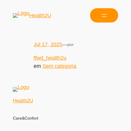
Health2U
Jul 17, 2025
—
por
ffwd_health2u
em
Sem categoria
Health2U
Care&Confort