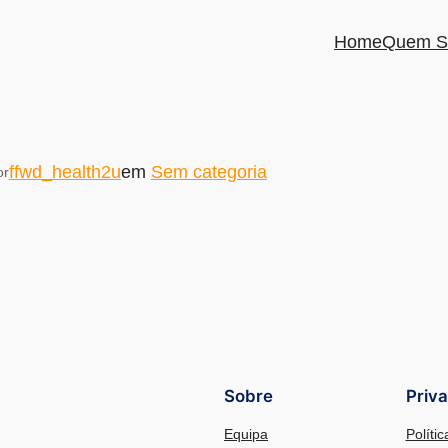
Home
Quem S
ffwd_health2u
em
Sem categoria
or
Sobre
Priv
Equipa
Políti