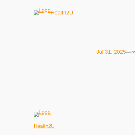
Health2U
Jul 31, 2025
—
p
Health2U