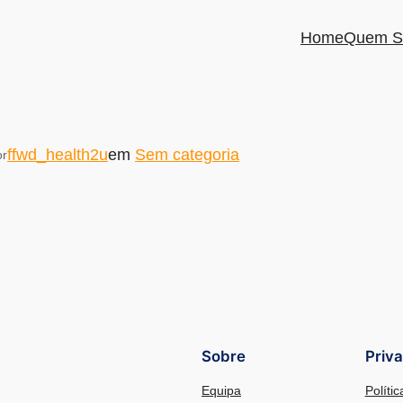
Home
Quem S
ffwd_health2u
em
Sem categoria
or
Sobre
Priv
Equipa
Políti