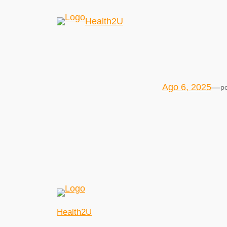
Health2U
Ago 6, 2025
—
p
Health2U