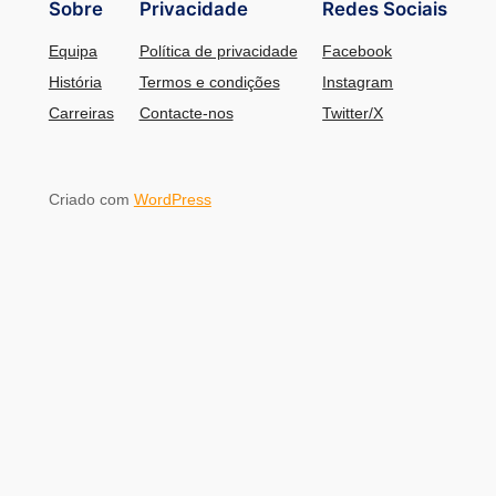
Sobre
Privacidade
Redes Sociais
Equipa
Política de privacidade
Facebook
História
Termos e condições
Instagram
Carreiras
Contacte-nos
Twitter/X
Criado com
WordPress