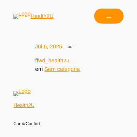
Health2U
Jul 6, 2025
—
por
ffwd_health2u
em
Sem categoria
Health2U
Care&Confort