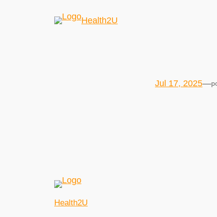
Health2U
Jul 17, 2025
—
p
Health2U