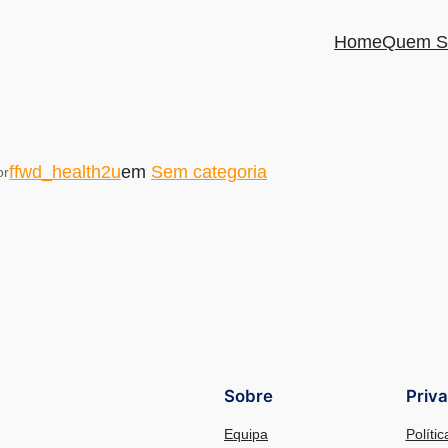
Home
Quem S
ffwd_health2u
em
Sem categoria
or
Sobre
Priv
Equipa
Políti