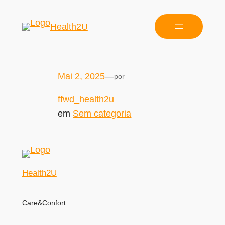
Health2U
Mai 2, 2025
—
por
ffwd_health2u
em
Sem categoria
Health2U
Care&Confort