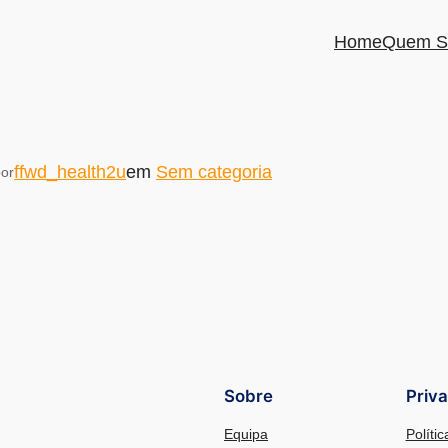
Home
Quem S
ffwd_health2u
em
Sem categoria
or
Sobre
Priv
Equipa
Políti