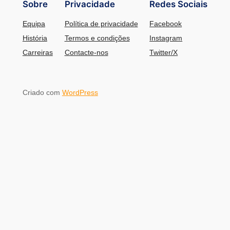
Sobre
Privacidade
Redes Sociais
Equipa
Política de privacidade
Facebook
História
Termos e condições
Instagram
Carreiras
Contacte-nos
Twitter/X
Criado com
WordPress