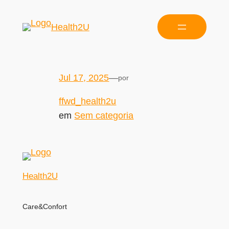
Health2U
Jul 17, 2025
—
por
ffwd_health2u
em
Sem categoria
Health2U
Care&Confort