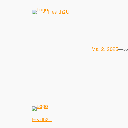
Health2U
Mai 2, 2025
—
po
Health2U