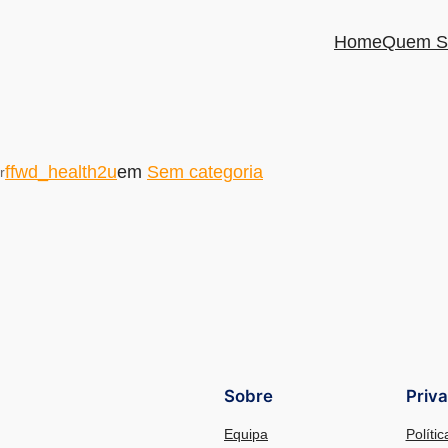
Home
Quem S
ffwd_health2u
em
Sem categoria
r
Sobre
Priv
Equipa
Políti