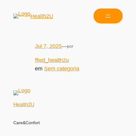
Health2U
Jul 7, 2025
—
por
ffwd_health2u
em
Sem categoria
Health2U
Care&Confort