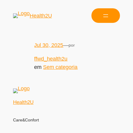
Health2U
Jul 30, 2025
—
por
ffwd_health2u
em
Sem categoria
Health2U
Care&Confort