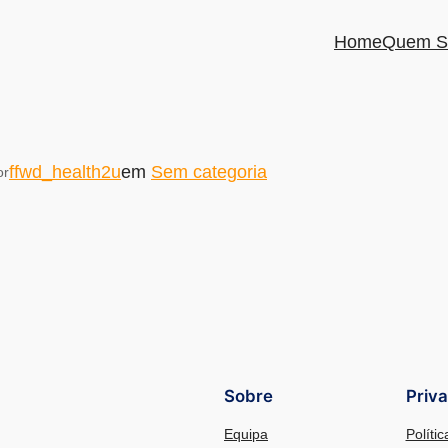
Home
Quem S
ffwd_health2u
em
Sem categoria
or
Sobre
Priv
Equipa
Políti