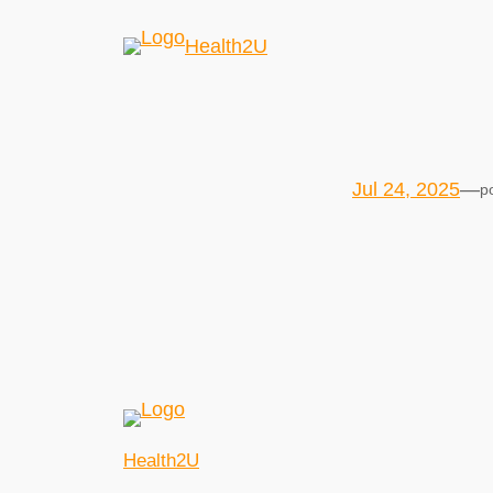
Health2U
Jul 24, 2025
—
p
Health2U