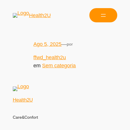
Health2U
Ago 5, 2025
—
por
ffwd_health2u
em
Sem categoria
Health2U
Care&Confort