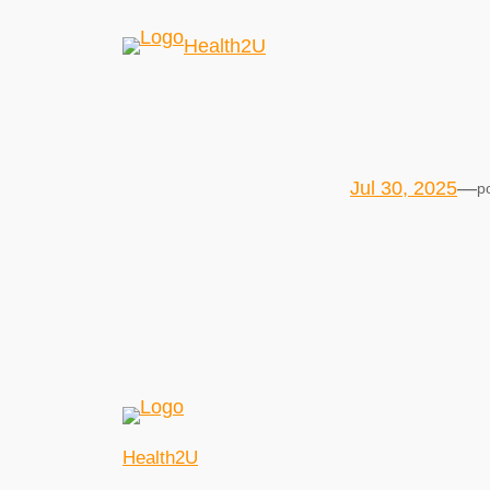
Health2U
Jul 30, 2025
—
p
Health2U