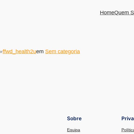
Home
Quem S
ffwd_health2u
em
Sem categoria
or
Sobre
Priv
Equipa
Políti