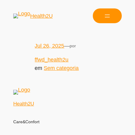
Health2U
Jul 26, 2025
—
por
ffwd_health2u
em
Sem categoria
Health2U
Care&Confort