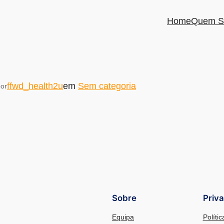
Home
Quem S
ffwd_health2u
em
Sem categoria
or
Sobre
Priv
Equipa
Políti