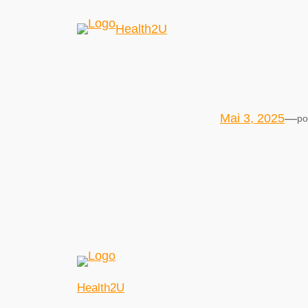
Health2U
Mai 3, 2025
—
po
Health2U