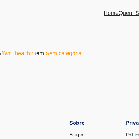
Home
Quem S
ffwd_health2u
em
Sem categoria
r
Sobre
Priv
Equipa
Políti