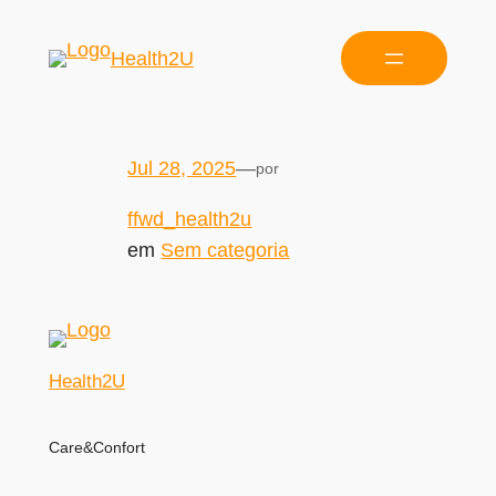
Health2U
Jul 28, 2025
—
por
ffwd_health2u
em
Sem categoria
Health2U
Care&Confort