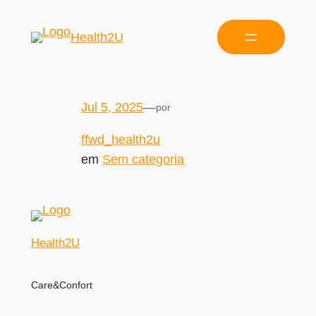
Health2U
Jul 5, 2025
—
por
ffwd_health2u
em
Sem categoria
Health2U
Care&Confort