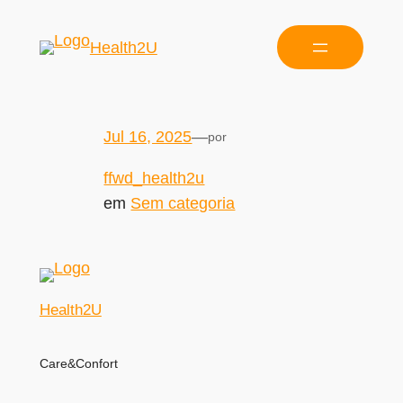
Health2U
Jul 16, 2025
—
por
ffwd_health2u
em
Sem categoria
Health2U
Care&Confort