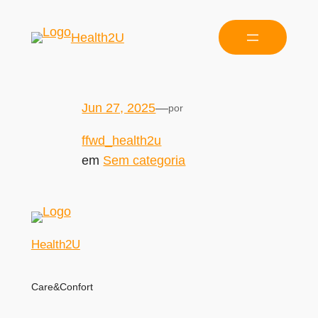
Health2U
Jun 27, 2025
—
por
ffwd_health2u
em
Sem categoria
Health2U
Care&Confort