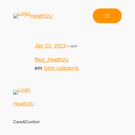
Health2U
Jan 23, 2022
—
por
ffwd_health2u
em
Sem categoria
Health2U
Care&Confort