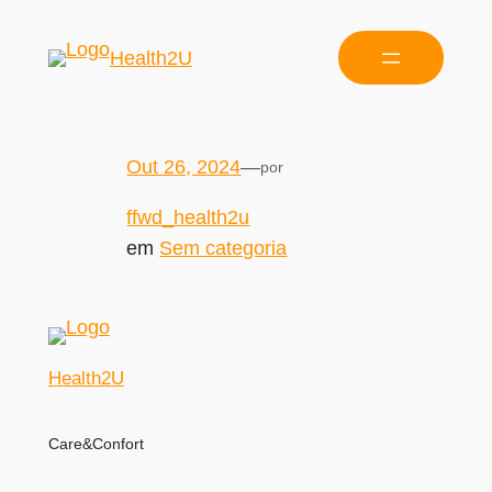
Health2U
Out 26, 2024
—
por
ffwd_health2u
em
Sem categoria
Health2U
Care&Confort